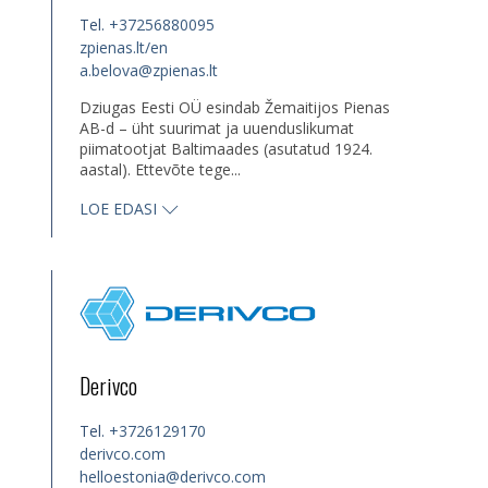
Tel.
+37256880095
zpienas.lt/en
a.belova@zpienas.lt
Dziugas Eesti OÜ esindab Žemaitijos Pienas
AB-d – üht suurimat ja uuenduslikumat
piimatootjat Baltimaades (asutatud 1924.
aastal). Ettevõte tege...
LOE EDASI
Derivco
Tel.
+3726129170
derivco.com
helloestonia@derivco.com