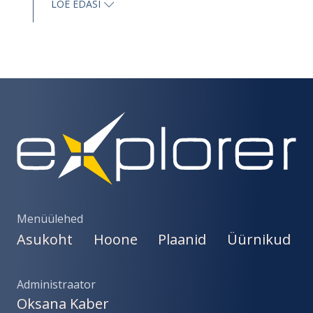
LOE EDASI
Menüülehed
Asukoht
Hoone
Plaanid
Üürnikud
Administraator
Oksana Kaber