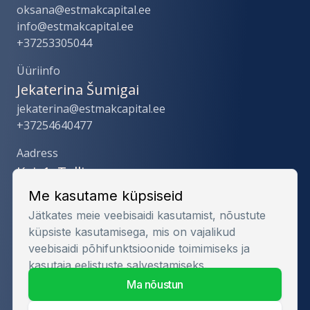
oksana@estmakcapital.ee
info@estmakcapital.ee
+37253305044
Üüriinfo
Jekaterina Šumigai
jekaterina@estmakcapital.ee
+37254640477
Aadress
Kai, 1, Tallinn
Sotsiaalmeedia
Me kasutame küpsiseid
Jätkates meie veebisaidi kasutamist, nõustute
küpsiste kasutamisega, mis on vajalikud
veebisaidi põhifunktsioonide toimimiseks ja
kasutaja eelistuste salvestamiseks.
ma nõustun
Privaatsuspoliitika