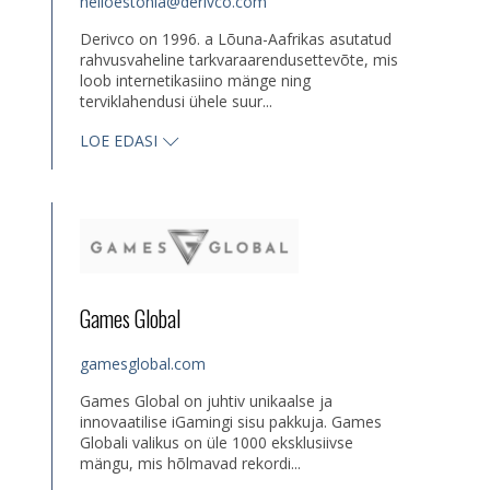
helloestonia@derivco.com
Derivco on 1996. a Lõuna-Aafrikas asutatud
rahvusvaheline tarkvaraarendusettevõte, mis
loob internetikasiino mänge ning
terviklahendusi ühele suur...
LOE EDASI
Games Global
gamesglobal.com
Games Global on juhtiv unikaalse ja
innovaatilise iGamingi sisu pakkuja. Games
Globali valikus on üle 1000 eksklusiivse
mängu, mis hõlmavad rekordi...